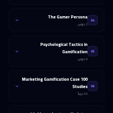
The 7 Benefits of Gamification in Marketing
Gamification Structure
The Gamer Persona
The 5 Sins of Gamification
04
2 دروس
MDA (Mechanics-Dynamics-Aesthetics)
Fogg Model
Bartle Players Types
Psychological Tactics in
Pink Framework
Gamification
05
Big Five and Gamification
D6 Framework
6 دروس
GARF Framework
The Psychology of Challenge
100 Marketing Gamification Case
Octalysis Framework
Studies
06
Intrinsic and Extrinsic Motivation
53 درساً
Maslow Model
Flow Theory
Gamification Checklist