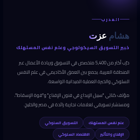
Labelled Stairs
المدرب
Dominos Pizza Hero
هشام
عزت
Duolingo
خبير التسويق السيكولوجي وعلم نفس المستهلك
McDonalds Ice Cream
درّب أكثر من 5,400 متخصص في التسويق وريادة الأعمال عبر
Nike
المنطقة العربية. يجمع بين العمق الأكاديمي في علم النفس
HQ Trivia App
السلوكي والخبرة العملية الميدانية الواسعة.
The Speed Camera Lottery
مؤلف كتابَي "سبيل الإبداع في فنون الإقناع" و"قوة الإسقاط"،
ومستشار تسويقي لعلامات تجارية رائدة في مصر والخليج.
My Starbucks Rewards
Piano Stairs
علم نفس المستهلك
التسويق السلوكي
Marketing Psychology Diploma Play & Win
الإقناع والتأثير
الاقتصاد السلوكي